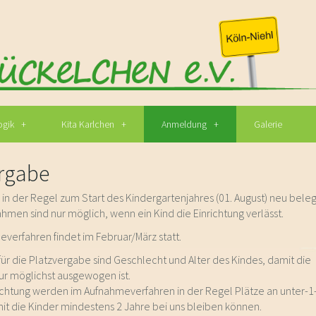
gik
Kita Karlchen
Anmeldung
Galerie
ergabe
in der Regel zum Start des Kindergartenjahres (01. August) neu beleg
men sind nur möglich, wenn ein Kind die Einrichtung verlässt.
verfahren findet im Februar/März statt.
ür die Platzvergabe sind Geschlecht und Alter des Kindes, damit die
r möglichst ausgewogen ist.
richtung werden im Aufnahmeverfahren in der Regel Plätze an unter-1-
t die Kinder mindestens 2 Jahre bei uns bleiben können.