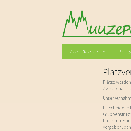
Muuzepückelchen
Pädago
Platzv
Plätze werden 
Zwischenaufnah
Unser Aufnahme
Entscheidend f
Gruppenstruktu
In unserer Ein
vergeben, dami